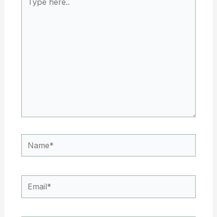
here..
Name*
Email*